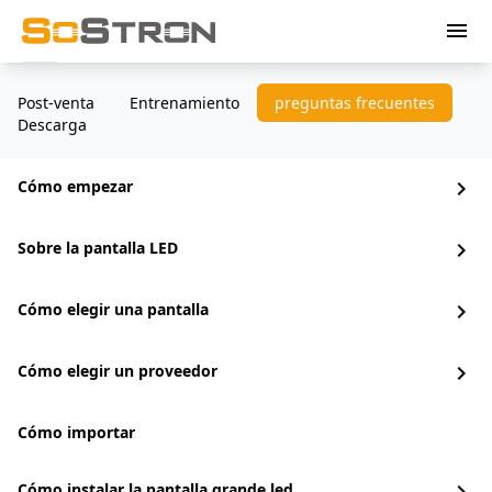
menu
Post-venta
Entrenamiento
preguntas frecuentes
Descarga
Cómo empezar
chevron_right
Sobre la pantalla LED
chevron_right
Cómo elegir una pantalla
chevron_right
Cómo elegir un proveedor
chevron_right
Cómo importar
Cómo instalar la pantalla grande led