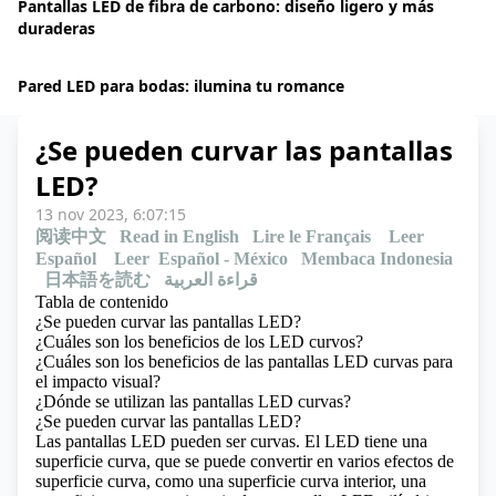
Pantallas LED de fibra de carbono: diseño ligero y más
duraderas
Pared LED para bodas: ilumina tu romance
¿Se pueden curvar las pantallas
LED?
13 nov 2023, 6:07:15
阅读中文
Read in English
Lire le Français
Leer
Español
Leer Español - México
Membaca Indonesia
日本語を読む
قراءة العربية
Tabla de contenido
¿Se pueden curvar las pantallas LED?
¿Cuáles son los beneficios de los LED curvos?
¿Cuáles son los beneficios de las pantallas LED curvas para
el impacto visual?
¿Dónde se utilizan las pantallas LED curvas?
¿Se pueden curvar las pantallas LED?
Las pantallas LED pueden ser curvas. El LED tiene una
superficie curva, que se puede convertir en varios efectos de
superficie curva, como una superficie curva interior, una