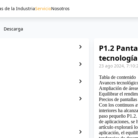
as de la Industria
Servicio
Nosotros
Descarga
P1.2 Panta
chevron_right
tecnología
chevron_right
23 ago 2024, 7:10:
Tabla de contenido
chevron_right
Avances tecnológic
Ampliación de áreas
Equilibrar el rendim
chevron_right
Precios de pantalla
Con los continuos a
interiores ha alcanz
paso pequeño P1.2.
de aplicaciones, se 
artículo explorará l
chevron_right
aplicación, el equili