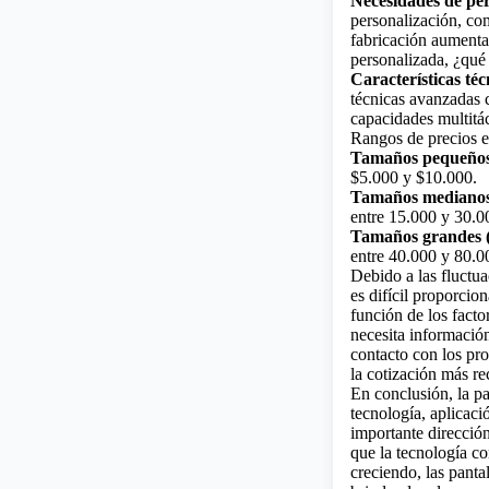
Necesidades de per
personalización, com
fabricación aumenta
personalizada, ¿qué
Características téc
técnicas avanzadas c
capacidades multitác
Rangos de precios e
Tamaños pequeños 
$5.000 y $10.000.
Tamaños medianos (
entre 15.000 y 30.0
Tamaños grandes (p
entre 40.000 y 80.0
Debido a las fluctua
es difícil proporcio
función de los facto
necesita informació
contacto con los pr
la cotización más re
En conclusión, la pa
tecnología, aplicaci
importante dirección
que la tecnología c
creciendo, las panta