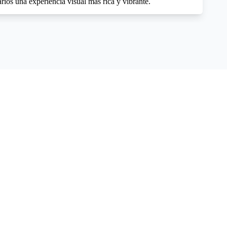
rios una experiencia visual más rica y vibrante.
Sobre sotron
Correo electrónico
:
info@sostron.com
Teléfono
:
(+86) 13510652873
Dirección
:
Shenzhen Shi Chuang Zhi Neng
Ke Ji You Xian Gong Si