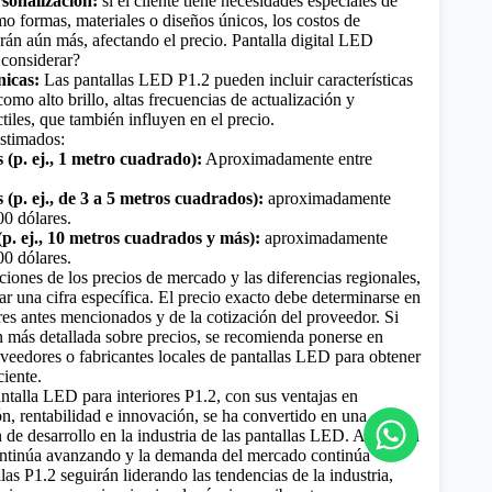
sonalización:
si el cliente tiene necesidades especiales de
o formas, materiales o diseños únicos, los costos de
rán aún más, afectando el precio.
Pantalla digital LED
 considerar?
nicas:
Las pantallas LED P1.2 pueden incluir características
omo alto brillo, altas frecuencias de actualización y
tiles, que también influyen en el precio.
stimados:
(p. ej., 1 metro cuadrado):
Aproximadamente entre
p. ej., de 3 a 5 metros cuadrados):
aproximadamente
00 dólares.
. ej., 10 metros cuadrados y más):
aproximadamente
00 dólares.
ciones de los precios de mercado y las diferencias regionales,
nar una cifra específica. El precio exacto debe determinarse en
res antes mencionados y de la cotización del proveedor. Si
n más detallada sobre precios, se recomienda ponerse en
oveedores o fabricantes locales de pantallas LED para obtener
ciente.
ntalla LED para interiores P1.2, con sus ventajas en
ón, rentabilidad e innovación, se ha convertido en una
 de desarrollo en la industria de las pantallas LED. A medida
ontinúa avanzando y la demanda del mercado continúa
llas P1.2 seguirán liderando las tendencias de la industria,