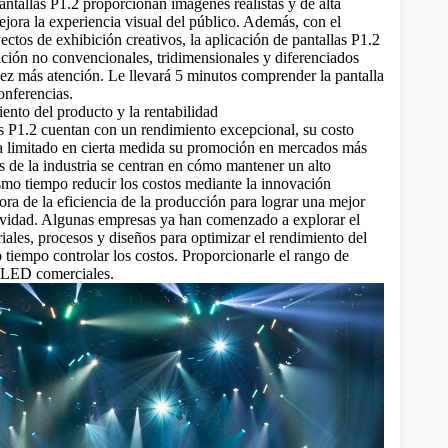
pantallas P1.2 proporcionan imágenes realistas y de alta
ejora la experiencia visual del público. Además, con el
ctos de exhibición creativos, la aplicación de pantallas P1.2
ición no convencionales, tridimensionales y diferenciados
vez más atención.
Le llevará 5 minutos comprender la pantalla
onferencias.
iento del producto y la rentabilidad
s P1.2 cuentan con un rendimiento excepcional, su costo
ha limitado en cierta medida su promoción en mercados más
s de la industria se centran en cómo mantener un alto
smo tiempo reducir los costos mediante la innovación
ora de la eficiencia de la producción para lograr una mejor
tividad. Algunas empresas ya han comenzado a explorar el
ales, procesos y diseños para optimizar el rendimiento del
 tiempo controlar los costos.
Proporcionarle el rango de
s LED comerciales.