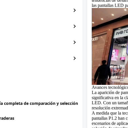
tendencias de desarr
las pantallas LED pa
chevron_right
chevron_right
chevron_right
chevron_right
Avances tecnológic
La aparición de pa
significativa en la 
LED. Con un tamaño 
uía completa de comparación y selección
resolución extremad
A medida que la tec
uraderas
pantallas P1.2 han 
escenarios de aplic