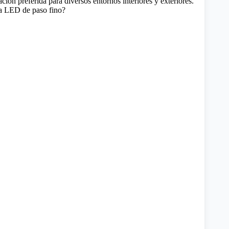
ación preferida para diversos entornos interiores y exteriores.
la LED de paso fino?