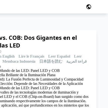
public
vs. COB: Dos Gigantes en el
las LED
0
n English
Lire le Français
Leer Español
Leer
Membaca Indonesia
日本語を読む
قراءة العربية
s
l Mundo de las LED: Panel LED y COB
lla Brillante de la Iluminación Plana
d): La Fusión Perfecta de Luminosidad y Compacidad
 Elección: Depende de las Necesidades de la Aplicación
l Mundo de las LED: Panel LED y COB
valles de las
tecnologías modernas
de iluminación y
Panel LED y el COB (Chip-on-Board) han surgido como dos
, iluminando respectivamente los campos de la iluminación.
 aplicación, así que profundicemos en los misterios que los