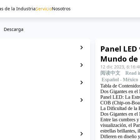
as de la Industria
Servicio
Nosotros
Descarga
Panel LED 
chevron_right
Mundo de 
chevron_right
12 dic 2023, 6:16:4
阅读中文
Read i
Español - México
chevron_right
Tabla de Contenido
Dos Gigantes en e
Panel LED: La Estre
chevron_right
COB (Chip-on-Boar
La Dificultad de la
Dos Gigantes en e
Entre las cumbres y 
visualización, el 
estrellas brillantes
chevron_right
Difieren en diseño y