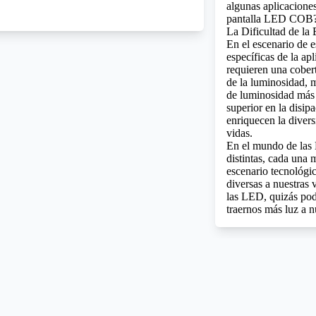
algunas aplicacione
pantalla LED COB
La Dificultad de la
En el escenario de e
específicas de la a
requieren una cober
de la luminosidad, m
de luminosidad más 
superior en la disip
enriquecen la diver
vidas.
En el mundo de las
distintas, cada una 
escenario tecnológi
diversas a nuestras 
las LED, quizás pod
traernos más luz a n