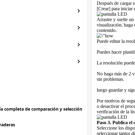
Después de cargar el
[Crear] para iniciar
chevron_right
Arrastre y suelte un
visualización, haga
chevron_right
contenido.
Puede editar la reso
chevron_right
Puedes hacer plantill
chevron_right
La resolución puede
No haga más de 2 v
sin problemas.
luego guardar y sig
Por motivos de segur
o desactivar el proc
uía completa de comparación y selección
verificación de la li
Paso 3. Publica el
uraderas
Seleccione los dispo
seleccionar tantos d