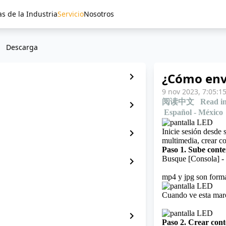
as de la Industria
Servicio
Nosotros
Descarga
¿Cómo envi
chevron_right
9 nov 2023, 7:05:1
阅读中文
Read in
chevron_right
Español - México
chevron_right
Inicie sesión desde 
multimedia, crear c
Paso 1. Sube cont
Busque [Consola] - 
chevron_right
mp4 y jpg son form
Cuando ve esta marc
chevron_right
Paso 2. Crear con