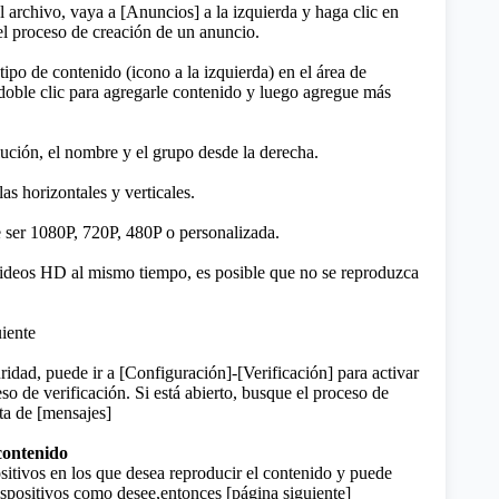
 archivo, vaya a [Anuncios] a la izquierda y haga clic en
 el proceso de creación de un anuncio.
 tipo de contenido (icono a la izquierda) en el área de
 doble clic para agregarle contenido y luego agregue más
lución, el nombre y el grupo desde la derecha.
as horizontales y verticales.
 ser 1080P, 720P, 480P o personalizada.
ideos HD al mismo tiempo, es posible que no se reproduzca
uiente
idad, puede ir a [Configuración]-[Verificación] para activar
eso de verificación. Si está abierto, busque el proceso de
sta de [mensajes]
 contenido
sitivos en los que desea reproducir el contenido y puede
ispositivos como desee,entonces [página siguiente]