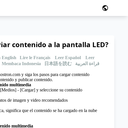
public
ar contenido a la pantalla LED?
5
 English
Lire le Français
Leer Español
Leer
Membaca Indonesia
日本語を読む
قراءة العربية
sostron.com y siga los pasos para cargar contenido
ontenido y publicar contenido.
enido multimedia
[Medios] - [Cargar] y seleccione su contenido
atos de imagen y video recomendados
a, significa que el contenido se ha cargado en la nube
tenido multimedia