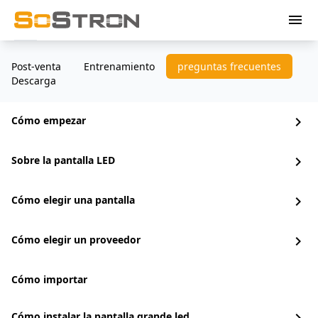
menu
Post-venta
Entrenamiento
preguntas frecuentes
Descarga
Cómo empezar
chevron_right
Sobre la pantalla LED
chevron_right
Cómo elegir una pantalla
chevron_right
Cómo elegir un proveedor
chevron_right
Cómo importar
Cómo instalar la pantalla grande led