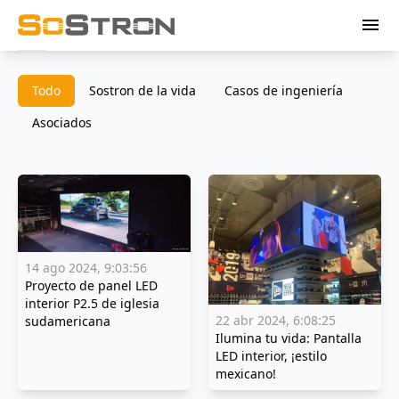
menu
Todo
Sostron de la vida
Casos de ingeniería
Asociados
14 ago 2024, 9:03:56
Proyecto de panel LED
interior P2.5 de iglesia
22 abr 2024, 6:08:25
sudamericana
Ilumina tu vida: Pantalla
LED interior, ¡estilo
mexicano!