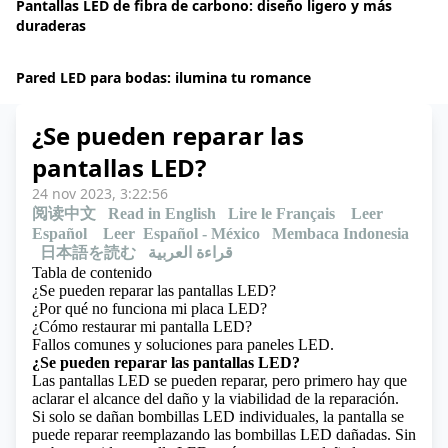
Pantallas LED de fibra de carbono: diseño ligero y más
duraderas
Pared LED para bodas: ilumina tu romance
¿Se pueden reparar las
pantallas LED?
24 nov 2023, 3:22:56
阅读中文
Read in English
Lire le Français
Leer
Español
Leer Español - México
Membaca Indonesia
日本語を読む
قراءة العربية
Tabla de contenido
¿Se pueden reparar las pantallas LED?
¿Por qué no funciona mi placa LED?
¿Cómo restaurar mi pantalla LED?
Fallos comunes y soluciones para paneles LED.
¿Se pueden reparar las pantallas LED?
Las pantallas LED se pueden reparar, pero primero hay que
aclarar el alcance del daño y la viabilidad de la reparación.
Si solo se dañan bombillas LED individuales, la pantalla se
puede reparar reemplazando las bombillas LED dañadas. Sin