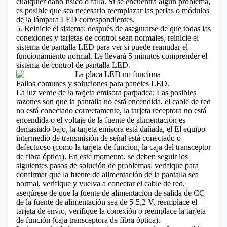
cualquier daño físico o falla. Si se encuentra algún problema,
es posible que sea necesario reemplazar las perlas o módulos
de la lámpara LED correspondientes.
5. Reinicie el sistema: después de asegurarse de que todas las
conexiones y tarjetas de control sean normales, reinicie el
sistema de pantalla LED para ver si puede reanudar el
funcionamiento normal.
Le llevará 5 minutos comprender el
sistema de control de pantalla LED.
Fallos comunes y soluciones para paneles LED.
La luz verde de la tarjeta emisora ​​parpadea: Las posibles
razones son que la pantalla no está encendida, el cable de red
no está conectado correctamente, la tarjeta receptora no está
encendida o el voltaje de la fuente de alimentación es
demasiado bajo, la tarjeta emisora ​​está dañada, el El equipo
intermedio de transmisión de señal está conectado o
defectuoso (como la tarjeta de función, la caja del transceptor
de fibra óptica). En este momento, se deben seguir los
siguientes pasos de solución de problemas: verifique para
confirmar que la fuente de alimentación de la pantalla sea
normal, verifique y vuelva a conectar el cable de red,
asegúrese de que la fuente de alimentación de salida de CC
de la fuente de alimentación sea de 5-5,2 V, reemplace el
tarjeta de envío, verifique la conexión o reemplace la tarjeta
de función (
caja transceptora de fibra óptica
).