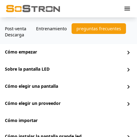
menu
Post-venta
Entrenamiento
preguntas frecuentes
Descarga
Cómo empezar
chevron_right
Sobre la pantalla LED
chevron_right
Cómo elegir una pantalla
chevron_right
Cómo elegir un proveedor
chevron_right
Cómo importar
Cómo instalar la pantalla grande led