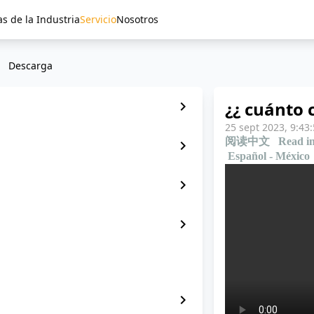
as de la Industria
Servicio
Nosotros
Descarga
¿¿ cuánto 
chevron_right
25 sept 2023, 9:43
阅读中文
Read in
chevron_right
Español - México
chevron_right
chevron_right
chevron_right