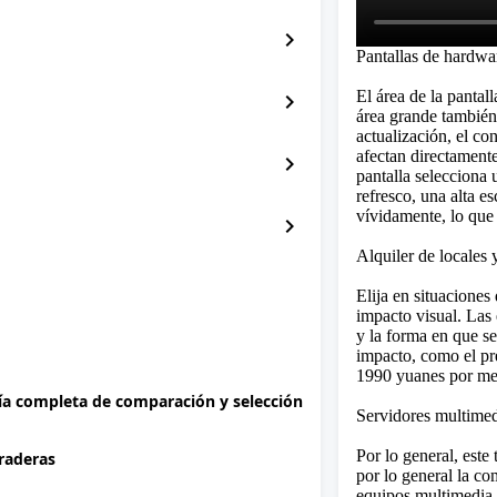
chevron_right
Pantallas de hardwa
El área de la
pantal
chevron_right
área grande también 
actualización, el con
afectan directamente
chevron_right
pantalla selecciona 
refresco, una alta es
vívidamente, lo que 
chevron_right
Alquiler de locales 
Elija en situaciones 
impacto visual. Las 
y la forma en que se
impacto, como el pre
1990 yuanes por me
uía completa de comparación y selección
Servidores multime
Por lo general, este
uraderas
por lo general la co
equipos multimedia 