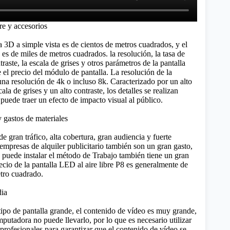
re y accesorios
la 3D
a simple vista es de cientos de metros cuadrados, y el
es de miles de metros cuadrados. la resolución, la tasa de
traste, la escala de grises y otros parámetros de la pantalla
 el precio del módulo de pantalla. La resolución de la
una resolución de 4k o incluso 8k. Caracterizado por un alto
cala de grises y un alto contraste, los detalles se realizan
puede traer un efecto de impacto visual al público.
y gastos de materiales
de gran tráfico, alta cobertura, gran audiencia y fuerte
empresas de alquiler publicitario también son un gran gasto,
 puede instalar el método de Trabajo también tiene un gran
cio de la pantalla LED al aire libre P8 es generalmente de
tro cuadrado.
dia
 tipo de pantalla grande, el contenido de vídeo es muy grande,
mputadora no puede llevarlo, por lo que es necesario utilizar
profesionales para garantizar que el contenido de vídeo se