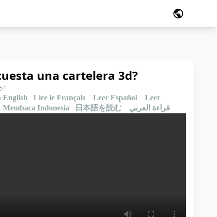
public
cuesta una cartelera 3d?
:51
 English
Lire le Français
Leer Español
Leer
Membaca Indonesia
日本語を読む
قراءة العربي