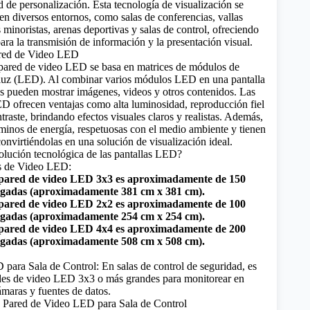
ad de personalización. Esta tecnología de visualización se
en diversos entornos, como salas de conferencias, vallas
s minoristas, arenas deportivas y salas de control, ofreciendo
ara la transmisión de información y la presentación visual.
ared de Video LED
 pared de video LED se basa en matrices de módulos de
uz (
LED
). Al combinar varios módulos LED en una pantalla
es pueden mostrar imágenes, videos y otros contenidos. Las
D ofrecen ventajas como alta luminosidad, reproducción fiel
ntraste, brindando efectos visuales claros y realistas. Además,
rminos de energía, respetuosas con el medio ambiente y tienen
 convirtiéndolas en una solución de visualización ideal.
volución tecnológica de las pantallas LED?
s de Video LED:
pared de video LED 3x3 es aproximadamente de 150
lgadas (aproximadamente 381 cm x 381 cm).
pared de video LED 2x2 es aproximadamente de 100
lgadas (aproximadamente 254 cm x 254 cm).
pared de video LED 4x4 es aproximadamente de 200
lgadas (aproximadamente 508 cm x 508 cm).
para Sala de Control: En salas de control de seguridad, es
des de video LED 3x3 o más grandes para monitorear en
ámaras y fuentes de datos.