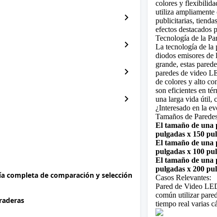
colores y flexibilid
utiliza ampliamente 
chevron_right
publicitarias, tienda
efectos destacados p
Tecnología de la P
chevron_right
La tecnología de la
diodos emisores de l
grande, estas pared
chevron_right
paredes de video LE
de colores y alto co
son eficientes en té
chevron_right
una larga vida útil,
¿Interesado en la e
Tamaños de Parede
El tamaño de una 
pulgadas x 150 pu
El tamaño de una 
pulgadas x 100 pu
El tamaño de una 
pulgadas x 200 pu
uía completa de comparación y selección
Casos Relevantes:
Pared de Video LED 
común utilizar pare
uraderas
tiempo real varias c