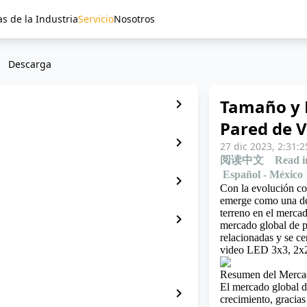
as de la Industria
Servicio
Nosotros
Descarga
Tamaño y 
chevron_right
Pared de V
chevron_right
27 dic 2023, 2:31:2
阅读中文
Read i
Español - México
chevron_right
Con la evolución con
emerge como una de
terreno en el mercad
chevron_right
mercado global de p
relacionadas y se c
video LED 3x3, 2x2 
Resumen del Merca
El mercado global 
chevron_right
crecimiento, gracias