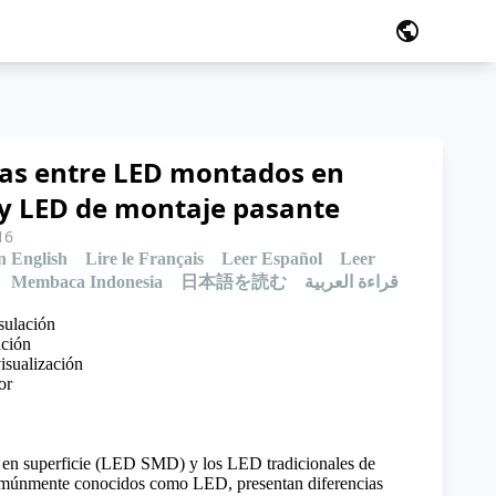
public
ias entre LED montados en
 y LED de montaje pasante
16
n English
Lire le Français
Leer Español
Leer
Membaca Indonesia
日本語を読む
قراءة العربية
sulación
ación
isualización
or
n superficie (LED SMD) y los LED tradicionales de
omúnmente conocidos como LED, presentan diferencias