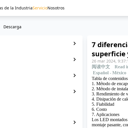
as de la Industria
Servicio
Nosotros
Descarga
7 diferenc
chevron_right
superficie
chevron_right
26 mar 2024, 9:37:
阅读中文
Read i
Español - México
chevron_right
Tabla de contenidos
1. Método de encap
2. Método de instal
chevron_right
3. Rendimiento de v
4. Disipación de cal
5. Fiabilidad
6. Costo
7. Aplicaciones
Los LED montados e
chevron_right
montaje pasante, c