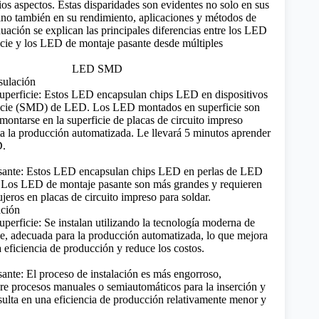
rios aspectos. Estas disparidades son evidentes no solo en sus
 sino también en su rendimiento, aplicaciones y métodos de
nuación se explican las principales diferencias entre los LED
cie y los LED de montaje pasante desde múltiples
sulación
perficie: Estos LED encapsulan chips LED en dispositivos
icie (SMD) de LED. Los LED montados en superficie son
ontarse en la superficie de placas de circuito impreso
lita la producción automatizada.
Le llevará 5 minutos aprender
D.
ante: Estos LED encapsulan chips LED en perlas de LED
. Los LED de montaje pasante son más grandes y requieren
ujeros en placas de circuito impreso para soldar.
ación
erficie: Se instalan utilizando la tecnología moderna de
ie, adecuada para la producción automatizada, lo que mejora
a eficiencia de producción y reduce los costos.
nte: El proceso de instalación es más engorroso,
re procesos manuales o semiautomáticos para la inserción y
sulta en una eficiencia de producción relativamente menor y