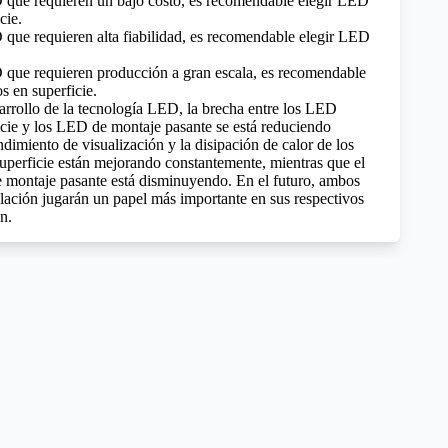
 que requieren un bajo costo, es recomendable elegir LED
cie.
que requieren alta fiabilidad, es recomendable elegir LED
que requieren producción a gran escala, es recomendable
 en superficie.
arrollo de la tecnología LED, la brecha entre los LED
cie y los LED de montaje pasante se está reduciendo
dimiento de visualización y la disipación de calor de los
erficie están mejorando constantemente, mientras que el
 montaje pasante está disminuyendo. En el futuro, ambos
ación jugarán un papel más importante en sus respectivos
n.