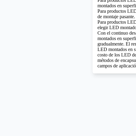
Para productos LED
montados en superfi
Para productos LED 
de montaje pasante.
Para productos LED 
elegir LED montados
Con el continuo des
montados en superfi
gradualmente. El ren
LED montados en sup
costo de los LED de
métodos de encapsul
campos de aplicació