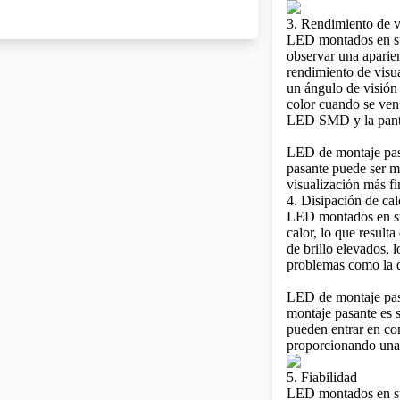
3. Rendimiento de v
LED montados en sup
observar una aparien
rendimiento de visu
un ángulo de visión
color cuando se ve
LED SMD y la pan
LED de montaje pasa
pasante puede ser m
visualización más f
4. Disipación de cal
LED montados en sup
calor, lo que result
de brillo elevados, 
problemas como la d
LED de montaje pasa
montaje pasante es 
pueden entrar en con
proporcionando una 
5. Fiabilidad
LED montados en sup