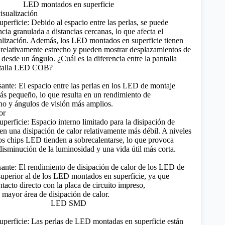
isualización
erficie: Debido al espacio entre las perlas, se puede
cia granulada a distancias cercanas, lo que afecta el
alización. Además, los LED montados en superficie tienen
 relativamente estrecho y pueden mostrar desplazamientos de
n desde un ángulo.
¿Cuál es la diferencia entre la pantalla
talla LED COB?
nte: El espacio entre las perlas en los LED de montaje
ás pequeño, lo que resulta en un rendimiento de
ino y ángulos de visión más amplios.
or
erficie: Espacio interno limitado para la disipación de
a en una disipación de calor relativamente más débil. A niveles
los chips LED tienden a sobrecalentarse, lo que provoca
isminución de la luminosidad y una vida útil más corta.
nte: El rendimiento de disipación de calor de los LED de
superior al de los LED montados en superficie, ya que
tacto directo con la placa de circuito impreso,
mayor área de disipación de calor.
erficie: Las perlas de LED montadas en superficie están