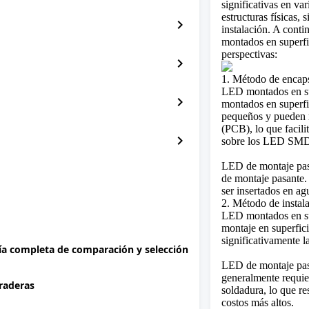
significativas en va
estructuras físicas,
chevron_right
instalación. A conti
montados en superfi
perspectivas:
chevron_right
1. Método de encap
LED montados en su
chevron_right
montados en superf
pequeños y pueden m
(
PCB
), lo que faci
chevron_right
sobre los LED SM
LED de montaje pas
de montaje pasante
ser insertados en ag
2. Método de instal
LED montados en sup
montaje en superfic
significativamente l
uía completa de comparación y selección
LED de montaje pasa
generalmente requie
uraderas
soldadura, lo que re
costos más altos.