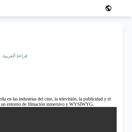
public
قراءة العربية
 en las industrias del cine, la televisión, la publicidad y el
tores un entorno de filmación inmersivo y WYSIWYG.