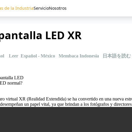
as de la Industria
Servicio
Nosotros
pantalla LED XR
ol
Leer Español - México
Membaca Indonesia
日本語を読む
pantalla LED
 LED normal?
aro virtual XR (Realidad Extendida) se ha convertido en una nueva estrella
ED desempeñan un papel vital, ya que brindan a los fotógrafos y direc