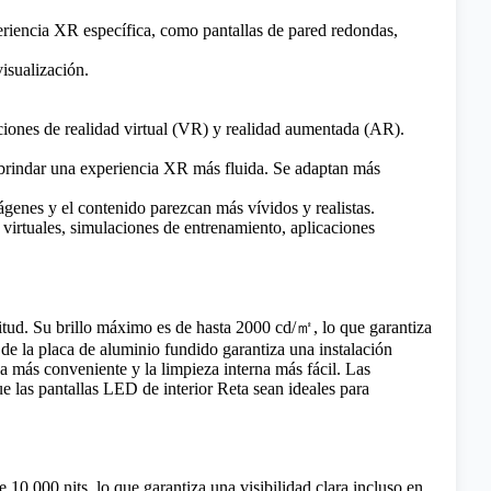
riencia XR específica, como pantallas de pared redondas,
isualización.
iones de realidad virtual (VR) y realidad aumentada (AR).
y brindar una experiencia XR más fluida. Se adaptan más
genes y el contenido parezcan más vívidos y realistas.
virtuales, simulaciones de entrenamiento, aplicaciones
anitud. Su brillo máximo es de hasta 2000 cd/㎡, lo que garantiza
o de la placa de aluminio fundido garantiza una instalación
ea más conveniente y la limpieza interna más fácil. Las
e las pantallas LED de interior Reta sean ideales para
10.000 nits, lo que garantiza una visibilidad clara incluso en