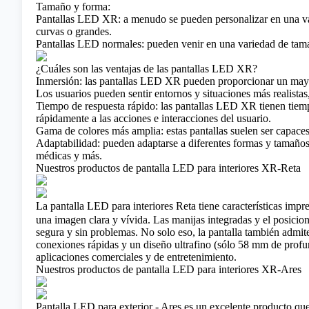
Tamaño y forma:
Pantallas LED XR: a menudo se pueden personalizar en una var
curvas o grandes.
Pantallas LED normales: pueden venir en una variedad de tamañ
¿Cuáles son las ventajas de las pantallas LED XR?
Inmersión: las pantallas LED XR pueden proporcionar un mayor 
Los usuarios pueden sentir entornos y situaciones más realistas
Tiempo de respuesta rápido: las pantallas LED XR tienen tiemp
rápidamente a las acciones e interacciones del usuario.
Gama de colores más amplia: estas pantallas suelen ser capaces
Adaptabilidad: pueden adaptarse a diferentes formas y tamaños
médicas y más.
Nuestros productos de pantalla LED para interiores XR-Reta
La
pantalla LED para interiores Reta
tiene características impr
una imagen clara y vívida. Las manijas integradas y el posiciona
segura y sin problemas. No solo eso, la pantalla también admite
conexiones rápidas y un diseño ultrafino (sólo 58 mm de profun
aplicaciones comerciales y de entretenimiento.
Nuestros productos de pantalla LED para interiores XR-Ares
Pantalla LED para exterior - Ares
es un excelente producto que 