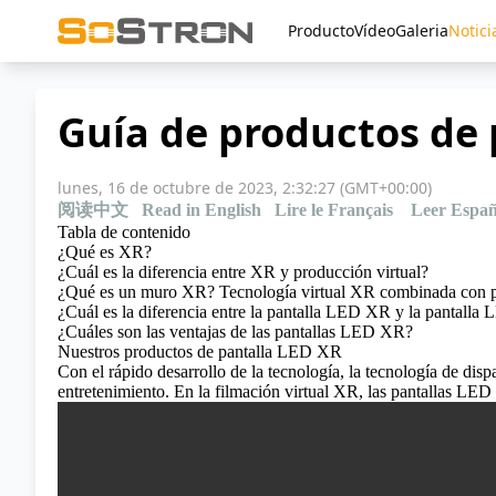
Producto
Vídeo
Galeria
Notici
Guía de productos de 
lunes, 16 de octubre de 2023, 2:32:27 (GMT+00:00)
阅读中文
Read in English
Lire le Français
Leer Españ
Tabla de contenido
¿Qué es XR?
¿Cuál es la diferencia entre XR y producción virtual?
¿Qué es un muro XR? Tecnología virtual XR combinada con 
¿Cuál es la diferencia entre la pantalla LED XR y la pantalla
¿Cuáles son las ventajas de las pantallas LED XR?
Nuestros productos de pantalla LED XR
Con el rápido desarrollo de la tecnología, la tecnología de disp
entretenimiento. En la filmación virtual XR, las pantallas L