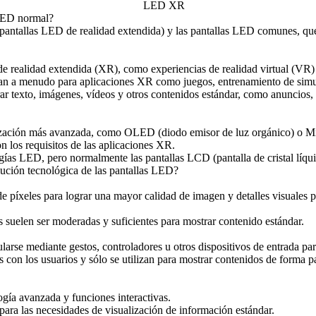
 LED normal?
(pantallas LED de realidad extendida) y las pantallas LED comunes, qu
de realidad extendida (XR), como experiencias de realidad virtual (VR
lizan a menudo para aplicaciones XR como juegos, entrenamiento de simul
ar texto, imágenes, vídeos y otros contenidos estándar, como anuncios, 
ización más avanzada, como OLED (diodo emisor de luz orgánico) o Mi
 los requisitos de las aplicaciones XR.
ogías LED, pero normalmente las pantallas LCD (pantalla de cristal líqu
lución tecnológica de las pantallas LED?
píxeles para lograr una mayor calidad de imagen y detalles visuales par
s suelen ser moderadas y suficientes para mostrar contenido estándar.
arse mediante gestos, controladores u otros dispositivos de entrada p
s con los usuarios y sólo se utilizan para mostrar contenidos de forma p
ía avanzada y funciones interactivas.
para las necesidades de visualización de información estándar.