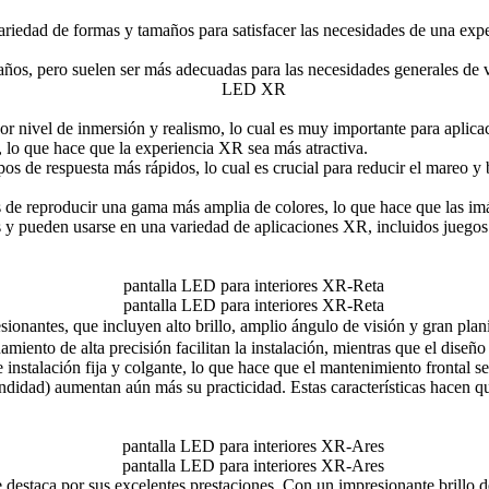
iedad de formas y tamaños para satisfacer las necesidades de una expe
os, pero suelen ser más adecuadas para las necesidades generales de v
nivel de inmersión y realismo, lo cual es muy importante para aplicac
, lo que hace que la experiencia XR sea más atractiva.
os de respuesta más rápidos, lo cual es crucial para reducir el mareo 
 de reproducir una gama más amplia de colores, lo que hace que las imá
 y pueden usarse en una variedad de aplicaciones XR, incluidos juegos 
esionantes, que incluyen alto brillo, amplio ángulo de visión y gran pl
miento de alta precisión facilitan la instalación, mientras que el diseñ
 instalación fija y colgante, lo que hace que el mantenimiento frontal s
didad) aumentan aún más su practicidad. Estas características hacen qu
destaca por sus excelentes prestaciones. Con un impresionante brillo de 