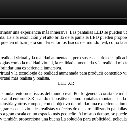
indar una experiencia más inmersiva. Las pantallas LED se pueden util
a. La alta resolución y el alto brillo de la pantalla LED pueden propor
ueden utilizar para simular entornos físicos del mundo real, como la si
realidad virtual y la realidad aumentada, pero sus escenarios de aplicac
logías como la realidad virtual, la realidad aumentada y la realidad mi
e brindar una experiencia inmersiva.
 virtual y la tecnología de realidad aumentada para producir contenido vi
rtual más realista y realista.
simular entornos físicos del mundo real. Por lo general, consta de múl
resar al entorno XR usando dispositivos como pantallas montadas en la 
dustria y otros campos, con el objetivo de brindar una experiencia inm
rar escenas virtuales realistas y efectos de disparo utilizando pantal
es a gran escala en un espacio más pequeño. Al mismo tiempo, se pueden 
, y también proporciona una buena La solución para publicidad, películ