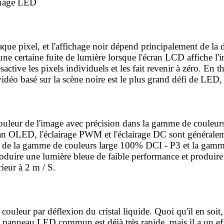
que pixel, et l'affichage noir dépend principalement de la d
a une certaine fuite de lumière lorsque l'écran LCD affiche 
tive les pixels individuels et les fait revenir à zéro. En t
u vidéo basé sur la scène noire est le plus grand défi de LED
ouleur de l'image avec précision dans la gamme de couleurs
cran OLED, l'éclairage PWM et l'éclairage DC sont généralem
ur de la gamme de couleurs large 100% DCI - P3 et la gam
duire une lumière bleue de faible performance et produire 
rieur à 2 m / S.
ouleur par déflexion du cristal liquide. Quoi qu'il en soit
 panneau LED commun est déjà très rapide, mais il a un eff