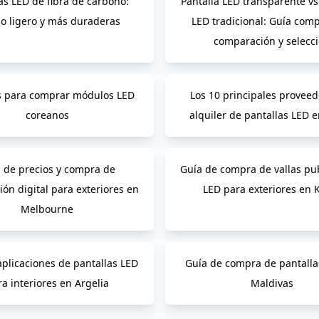
as LED de fibra de carbono:
Pantalla LED transparente vs
o ligero y más duraderas
LED tradicional: Guía comp
comparación y selecc
s para comprar módulos LED
Los 10 principales provee
coreanos
alquiler de pantallas LED 
 de precios y compra de
Guía de compra de vallas pub
ión digital para exteriores en
LED para exteriores en 
Melbourne
aplicaciones de pantallas LED
Guía de compra de pantalla
a interiores en Argelia
Maldivas