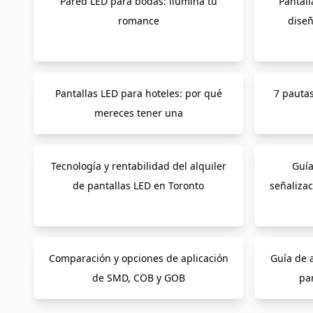
Pared LED para bodas: ilumina tu
Pantall
romance
diseñ
Pantallas LED para hoteles: por qué
7 pauta
mereces tener una
Tecnología y rentabilidad del alquiler
Guía
de pantallas LED en Toronto
señalizac
Comparación y opciones de aplicación
Guía de 
de SMD, COB y GOB
par