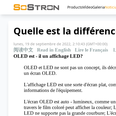
Producto
Vídeo
Galeria
Notici
Quelle est la différen
lunes, 19 de septiembre de 2022, 2:10:43 (GMT+00:00)
阅读中文
Read in English
Lire le Français
L
OLED est - il un affichage LED?
OLED et LED ne sont pas un concept, ils décriv
un écran OLED.
L'affichage LED est une sorte d'écran plat, com
informations de l'équipement.
L'écran OLED est auto - lumineux, comme une a
travers le film coloré peut afficher la couleur
LED ne supporte pas la grande courbure; L'écr