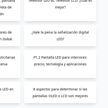
. pantalla
Televisor LED vs. Televisor LCD: ¿cuál es
leta de
mejor?
ión
dores de
¿Vale la pena la señalización digital
en Dubái
LED?
licitarias
P1.2 Pantalla LED para interiores:
Kenia
precio, tecnología y aplicaciones
s LED en
8 aspectos para determinar si las
pantallas OLED o LCD son mejores