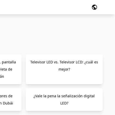
public
. pantalla
Televisor LED vs. Televisor LCD: ¿cuál es
leta de
mejor?
ión
dores de
¿Vale la pena la señalización digital
en Dubái
LED?